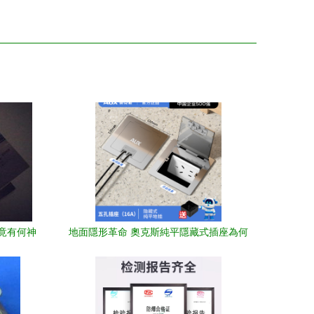
竟有何神
地面隱形革命 奧克斯純平隱藏式插座為何
成為現代家居首選？