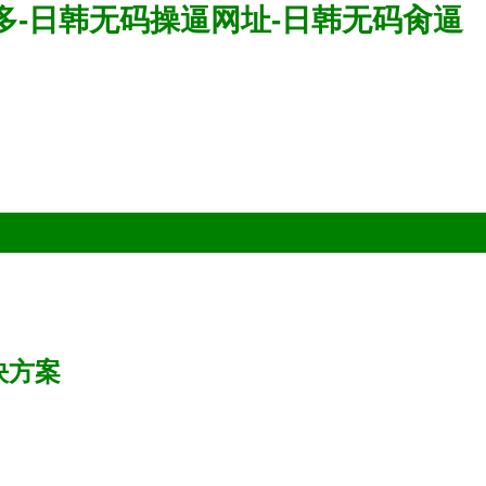
波多-日韩无码操逼网址-日韩无码肏逼
決方案