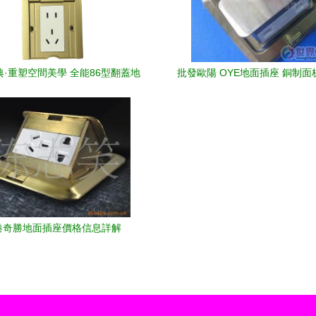
·重塑空間美學 全能86型翻蓋地
批發歐陽 OYE地面插座 銅制
面插座詳解
與電腦綜合接口方案
港奇勝地面插座價格信息詳解