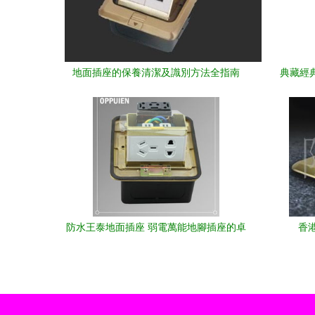
地面插座的保養清潔及識別方法全指南
典藏經典
防水王泰地面插座 弱電萬能地腳插座的卓
香
越之選