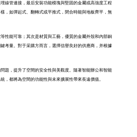
預埋線管連接，最后安裝功能模塊與堅固的金屬或高強度工程
多樣，如彈起式、翻轉式或平推式，閉合時能與地板齊平，無
電等性能可靠；其次是材質與工藝，優質的金屬外殼和內部銅
關鍵考量。對于采購方而言，選擇信譽良好的供應商，并根據
的問題，提升了空間的安全性與美觀度。隨著智能辦公和智能
系統，都將為空間的功能性與未來擴展性帶來長遠價值。