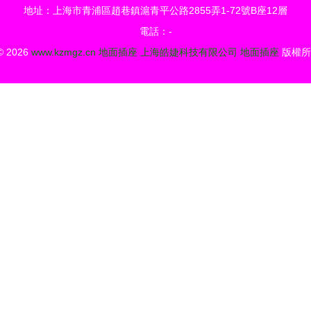
地址：上海市青浦區趙巷鎮滬青平公路2855弄1-72號B座12層
電話：-
 © 2026
www.kzmgz.cn
地面插座
上海皓婕科技有限公司
地面插座
版權