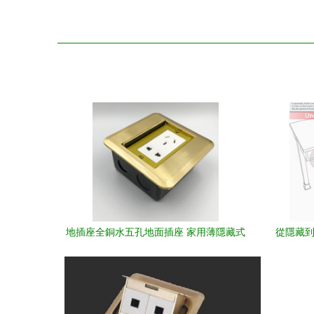
地插座全銅水五孔地面插座 家用薄隱藏式
從隱藏到極
側滑面蓋的實用之選