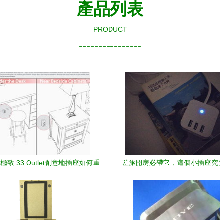
產品列表
PRODUCT
----------------
致 33 Outlet創意地插座如何重
差旅開房必帶它，這個小插座究
構家居美學
奇之處？