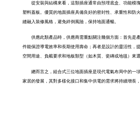
從安裝與結構來看，這類插座通常由預埋底盒、功能模
塑料蓋板。優質的地面插座具備良好的密封性、承重性和防
縫融入裝修風格，避免絆倒風險，保持地面通暢。
供應此類產品時，供應商需重點關注幾個方面：首先是
件能保證導電效率和長期使用壽命；再者是設計的靈活性，
空間用途、負載要求和地板類型（如木質、瓷磚或地毯）來
總而言之，組合式三位地面插座是現代電氣布局中的一
家居的發展，其對多樣化接口和集中供電的需求將持續增長