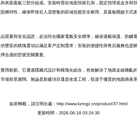
塊和表面蓋板三部分組成。安裝時需在地面預留孔洞，固定預埋底盒并與
火阻燃特性，確保即使在人流密集的區域也能安全耐用。其蓋板開啟方式
產品質量與安全認證，必須符合國家電氣安全標準，確保過載保護、防觸
提供豐富的模塊選項以滿足客戶定制需求；安裝的便捷性與售后服務也是
選擇合適的型號至關重要。
項實用創新。它通過隱藏式設計和模塊化組合，有效解決了地面走線雜亂
，市場前景廣闊。無論是新建項目還是改造工程，投資于優質的地面插座
如若轉載，請注明出處：http://www.kzmgz.cn/product/37.html
更新時間：2026-06-18 03:24:30